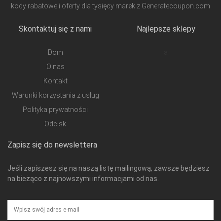
kody rabatowe i oferty dla tysięcy marek z Generatecoupon.com
Skontaktuj się z nami
Najlepsze sklepy
Dom
a
O nas
Kontakt
Warunki korzystania z usług
Polityka prywatności
Odcisk
Zapisz się do newslettera
Jeśli zapiszesz się na naszą listę mailingową, zawsze będziesz
na bieżąco z najnowszymi informacjami od nas.