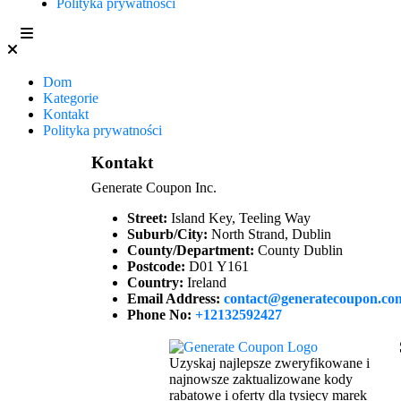
Polityka prywatności
Dom
Kategorie
Kontakt
Polityka prywatności
Kontakt
Generate Coupon Inc.
Street:
Island Key, Teeling Way
Suburb/City:
North Strand, Dublin
County/Department:
County Dublin
Postcode:
D01 Y161
Country:
Ireland
Email Address:
contact@generatecoupon.co
Phone No:
+12132592427
Uzyskaj najlepsze zweryfikowane i
najnowsze zaktualizowane kody
rabatowe i oferty dla tysięcy marek