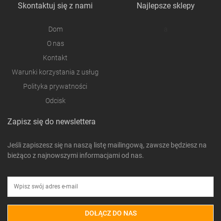
Skontaktuj się z nami
Najlepsze sklepy
Dom
a
O nas
Kontakt
Warunki korzystania z usług
Polityka prywatności
Odcisk
Zapisz się do newslettera
Jeśli zapiszesz się na naszą listę mailingową, zawsze będziesz na
bieżąco z najnowszymi informacjami od nas.