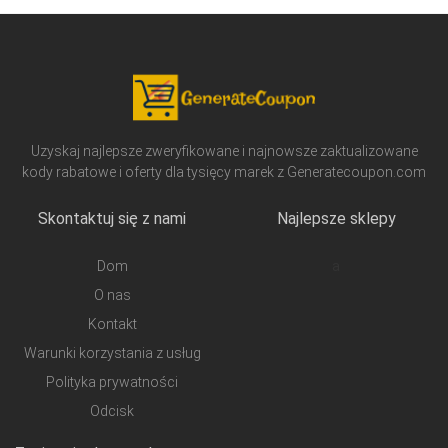
Uzyskaj najlepsze zweryfikowane i najnowsze zaktualizowane
kody rabatowe i oferty dla tysięcy marek z Generatecoupon.com
Skontaktuj się z nami
Najlepsze sklepy
Dom
a
O nas
Kontakt
Warunki korzystania z usług
Polityka prywatności
Odcisk